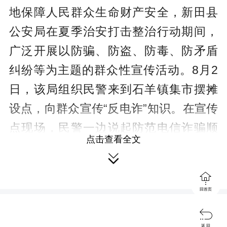
地保障人民群众生命财产安全，新田县
公安局在夏季治安打击整治行动期间，
广泛开展以防骗、防盗、防毒、防矛盾
纠纷等为主题的群众性宣传活动。8月2
日，该局组织民警来到石羊镇集市摆摊
设点，向群众宣传“反电诈”知识。在宣传
点现场，民警一边说起防范电信诈骗顺
点击查看全文
口溜，一边向群众发放宣传资料，向群

众详细讲解电信网络诈骗犯罪的特征、

危害和防范要领等知识，耐心细致地解
回首页
答群众提出的各种问题；引导群众下载

安装“国家反诈中心”APP，提醒群众提高
返 回