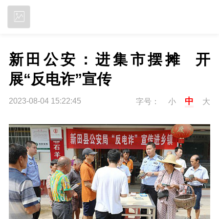
立即下载
新田公安：进集市摆摊  开
展“反电诈”宣传
中
2023-08-04 15:22:45
字号：
小
大