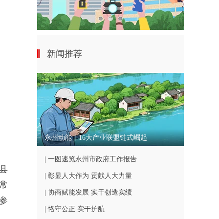
新闻推荐
永州动能丨16大产业联盟链式崛起
| 一图速览永州市政府工作报告
县
| 彰显人大作为 贡献人大力量
常
| 协商赋能发展 实干创造实绩
参
| 恪守公正 实干护航