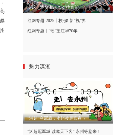
，
专题丨逐梦湘超 “永”往直前
高
遵
红网专题·2025丨校·媒 新“视”界
州
红网专题丨“瑶”望江华70年
魅力潇湘
“湘超”夺冠后，永州凌晨官宣→
“湘超冠军城 诚邀天下客” 永州等您来！