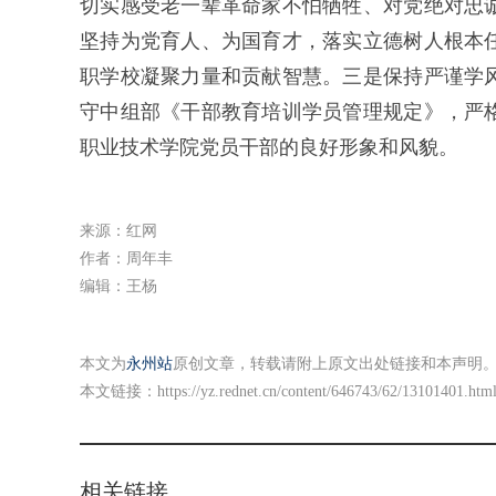
切实感受老一辈革命家不怕牺牲、对党绝对忠
坚持为党育人、为国育才，落实立德树人根本
职学校凝聚力量和贡献智慧。三是保持严谨学
守中组部《干部教育培训学员管理规定》，严
职业技术学院党员干部的良好形象和风貌。
来源：红网
作者：周年丰
编辑：王杨
本文为
永州站
原创文章，转载请附上原文出处链接和本声明
本文链接：
https://yz.rednet.cn/content/646743/62/13101401.htm
相关链接