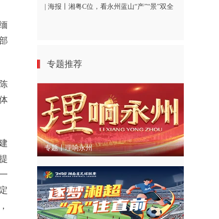
| 海报丨湘粤C位，看永州蓝山“产”“景”双全
缅
部
专题推荐
陈
体
建
专题丨理响永州
提
一
定
，