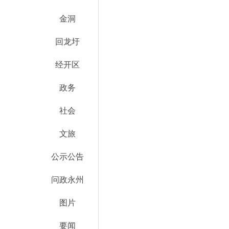
金洞
回龙圩
经开区
政务
社会
文旅
公示公告
问政永州
图片
要闻