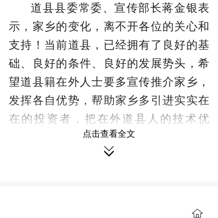
道县县委常委、宣传部长蒋金银表
示，家乡的变化，离不开各位的关心和
支持！当前道县，已经拥有了良好的基
础、良好的条件、良好的发展势头，希
望道县籍在外人士要多宣传推介家乡，
发挥各自优势，帮助家乡多引进实实在
在的投资者，把在外道县人的技术优
点击查看全文
势、资金优势、市场优势、信息优势、

人才优势，转化为推动道县高质量发展
的新动力。也希望大家能把五湖四海的
新朋友、新观念、新信息、新机遇，带
回道县，为道县的经济社会发展作出贡
