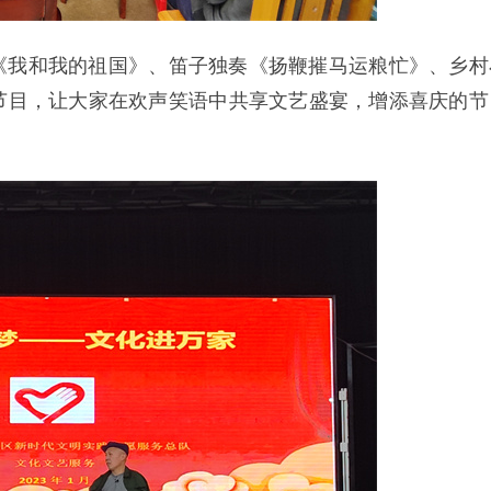
《我和我的祖国》、笛子独奏《扬鞭摧马运粮忙》、乡村
节目，让大家在欢声笑语中共享文艺盛宴，增添喜庆的节