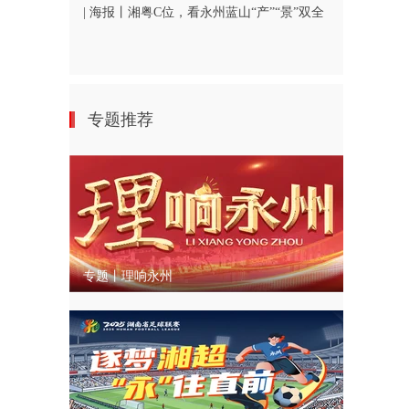
| 海报丨湘粤C位，看永州蓝山“产”“景”双全
专题推荐
专题丨理响永州