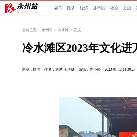
要闻
政务
经济
县市区
社会
文旅
当前位置:
永州站
>
冷水滩
>
正文
冷水滩区2023年文化
来源：红网
作者：唐梦 王庚娣
编辑：陈小婷
2023-01-13 11:30:27