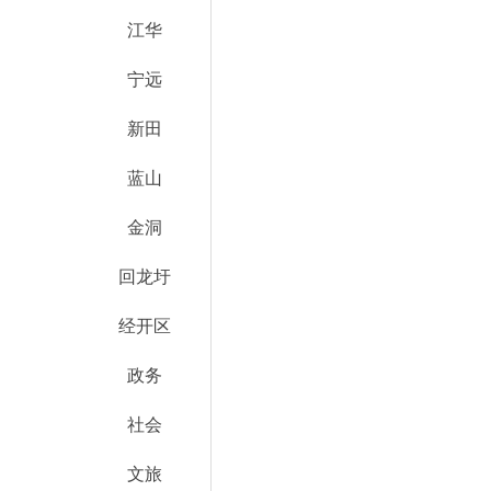
江华
宁远
新田
蓝山
金洞
回龙圩
经开区
政务
社会
文旅