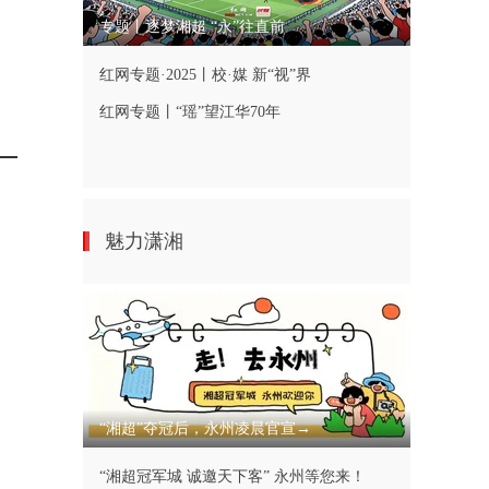
专题丨逐梦湘超 “永”往直前
红网专题·2025丨校·媒 新“视”界
红网专题丨“瑶”望江华70年
魅力潇湘
“湘超”夺冠后，永州凌晨官宣→
“湘超冠军城 诚邀天下客” 永州等您来！