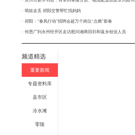
永州市新华书店：肖军到零陵分店、物流配送部及永州图书
萌娃走丢 祁阳交警帮忙找妈妈
祁阳：“春风行动”招聘会超万个岗位“点燃”新春
何恩广到永州经开区走访慰问湘商回归和返乡创业人员
频道精选
重要新闻
专题资料库
县市区
冷水滩
零陵