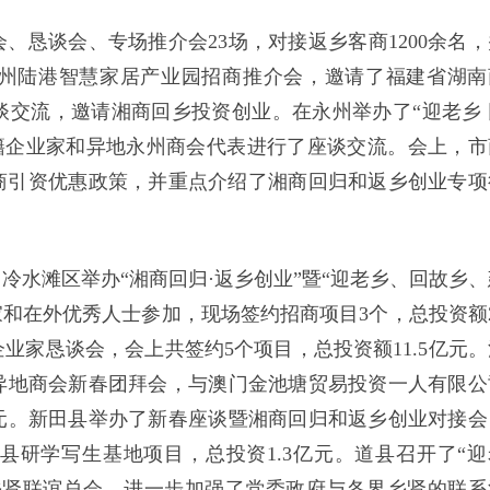
、恳谈会、专场推介会23场，对接返乡客商1200余名，
州陆港智慧家居产业园招商推介会，邀请了福建省湖南
谈交流，邀请湘商回乡投资创业。在永州举办了“迎老乡 
籍企业家和异地永州商会代表进行了座谈交流。会上，市
招商引资优惠政策，并重点介绍了湘商回归和返乡创业专项
。
冷水滩区举办“湘商回归·返乡创业”暨“迎老乡、回故乡、
家和在外优秀人士参加，现场签约招商项目3个，总投资额2
业家恳谈会，会上共签约5个项目，总投资额11.5亿元。
异地商会新春团拜会，与澳门金池塘贸易投资一人有限公
元。新田县举办了新春座谈暨湘商回归和返乡创业对接会
研学写生基地项目，总投资1.3亿元。道县召开了“迎
乡贤联谊总会，进一步加强了党委政府与各界乡贤的联系