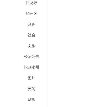
回龙圩
经开区
政务
社会
文旅
公示公告
问政永州
图片
要闻
财富