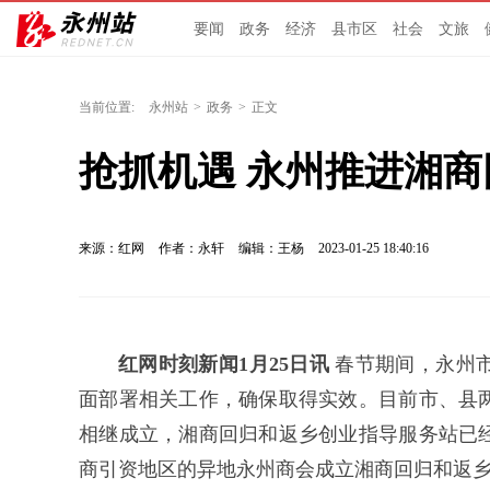
要闻
政务
经济
县市区
社会
文旅
当前位置:
永州站
>
政务
>
正文
抢抓机遇 永州推进湘
来源：红网
作者：永轩
编辑：王杨
2023-01-25 18:40:16
红网时刻新闻1月25日讯
春节期间，永州
面部署相关工作，确保取得实效。目前市、县
相继成立，湘商回归和返乡创业指导服务站已
商引资地区的异地永州商会成立湘商回归和返