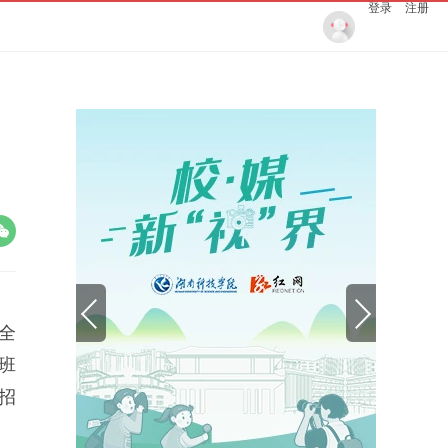
登录
注册
全
班
招