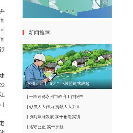
并
商
回
新闻推荐
商
行
建
永州动能丨16大产业联盟链式崛起
2
江
| 一图速览永州市政府工作报告
司
| 彰显人大作为 贡献人大力量
，
| 协商赋能发展 实干创造实绩
老
| 恪守公正 实干护航
沟