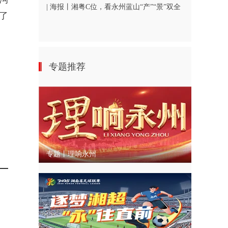
| 海报丨湘粤C位，看永州蓝山“产”“景”双全
了
专题推荐
专题丨理响永州