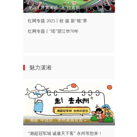
专题丨逐梦湘超 “永”往直前
红网专题·2025丨校·媒 新“视”界
红网专题丨“瑶”望江华70年
魅力潇湘
“湘超”夺冠后，永州凌晨官宣→
“湘超冠军城 诚邀天下客” 永州等您来！