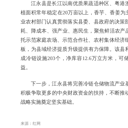
江永县是长江以南优质果蔬适种区、粤港澳
植面积常年稳定在20万亩以上，香芋、香姜为
业农村部门认真贯彻落实
县委、县政府的
决策
耗、降成本、强产业、惠民生，聚焦鲜活农产品
托示范家庭农场、示范合作社、农村集体经济
板，为县域经济提质升级提供有力保障。该县利用
成冷链设施203个，净库容12.6万立方米，
益。
下一步，江永县将完善冷链仓储物流产业基
积极争取更多的中央财政资金的扶持，不断推
战略实施奠定坚实基础。
来源：红网