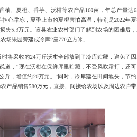
香柚、夏橙、香芋、沃柑等农产品160亩，年总产量达62
担心霜冻，夏季上市的夏橙害怕高温，特别是2022年夏
济损失5.3万元。该县农业农村部门了解到农场的困难后，
农场果园旁建成冷库2座770立方米。
场及时将采收的24万斤沃柑全部放到了冷库贮藏，避免了因
说道，“现在沃柑在保鲜库里贮藏，不受风吹霜打，还可
元/公斤，增值约20万元。”同时，冷库建在田间地头，节约
动农产品销售580万元，直接、间接给农场以及周边农户带