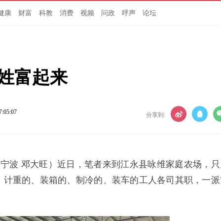
健康
财富
科教
消费
视频
问政
呼声
论坛
百姓富起来
7:05:07
分享到:
周宁波 邓大旺）近日，笔者来到江永县咏维家庭农场，只
、计重的、装箱的、制冷的、装车的工人各司其职，一派