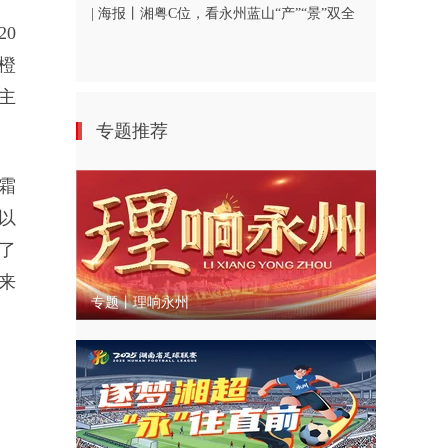
| 海报丨湘粤C位，看永州蓝山“产”“景”双全
0
橙
主
专题推荐
霜
以
了
来
专题丨理响永州