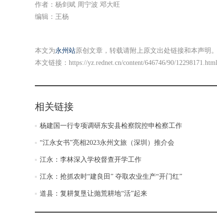
作者：杨剑斌 周宁波 邓大旺
编辑：王杨
本文为
永州站
原创文章，转载请附上原文出处链接和本声明
本文链接：
https://yz.rednet.cn/content/646746/90/12298171.htm
相关链接
杨建国一行专项调研东安县检察院控申检察工作
“江永女书”亮相2023永州文旅（深圳）推介会
江永：李林深入学校督查开学工作
江永：抢抓农时“建良田” 夺取农业生产“开门红”
道县：复耕复垦让抛荒耕地“活”起来