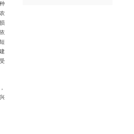
种
农
损
依
短
建
受
，
兴