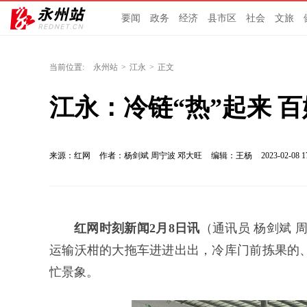
要闻
政务
经济
县市区
社会
文旅
当前位置:
永州站
>
江永
>
正文
江永：冷链“热”起来 
来源：红网
作者：杨剑斌 周宁波 邓大旺
编辑：王杨
2023-02-08 1
红网时刻新闻2月8日讯
（通讯员 杨剑斌 
运输沃柑的大拖车进进出出，冷库门前
拣果
的
忙景象。