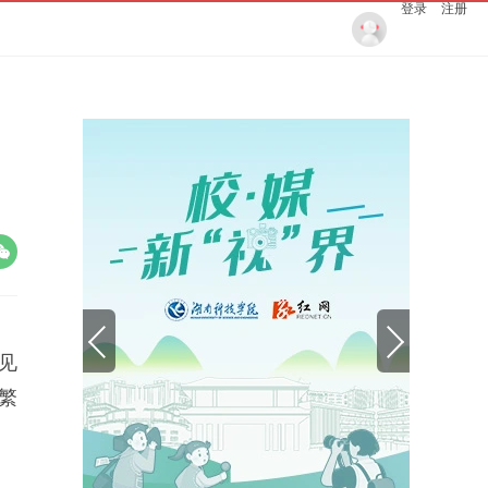
登录
注册
见
繁