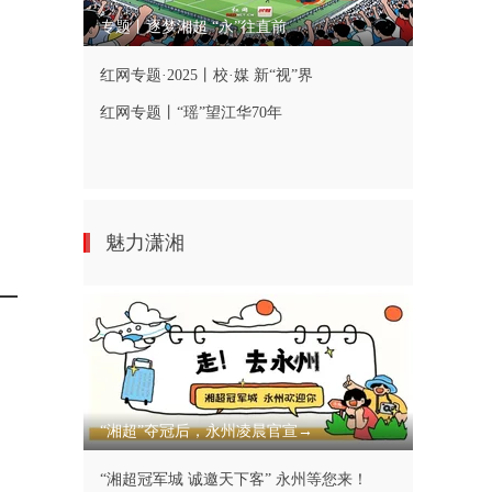
专题丨逐梦湘超 “永”往直前
红网专题·2025丨校·媒 新“视”界
红网专题丨“瑶”望江华70年
魅力潇湘
“湘超”夺冠后，永州凌晨官宣→
“湘超冠军城 诚邀天下客” 永州等您来！