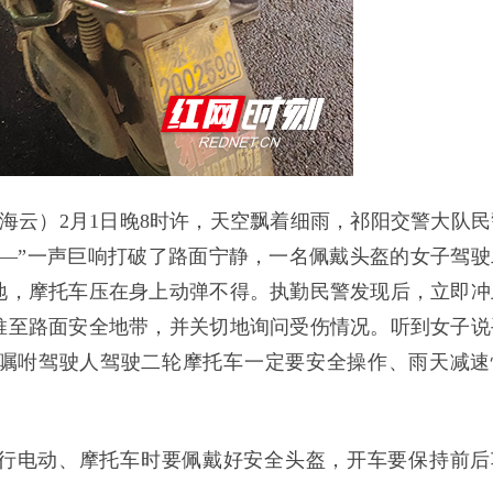
谢海云）2月1日晚8时许，天空飘着细雨，祁阳交警大队民
—”一声巨响打破了路面宁静，一名佩戴头盔的女子驾驶
地，摩托车压在身上动弹不得。执勤民警发现后，立即冲
推至路面安全地带，并关切地询问受伤情况。听到女子说
嘱咐驾驶人驾驶二轮摩托车一定要安全操作、雨天减速
行电动、摩托车时要佩戴好安全头盔，开车要保持前后