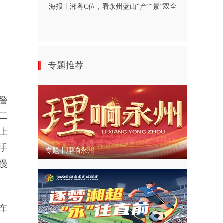
| 海报丨湘粤C位，看永州蓝山“产”“景”双全
专题推荐
警
二
上
手
专题丨理响永州
慢
车