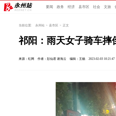
要闻
政务
经济
县市区
社会
文旅
当前位置:
永州站
>
县市区
>
正文
祁阳：雨天女子骑车摔
来源：红网
作者：彭仙君 谢海云
编辑：王杨
2023-02-03 10:21:47