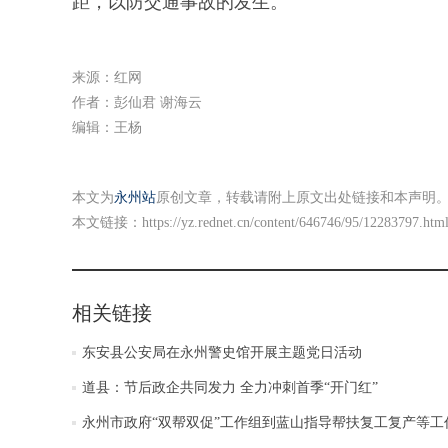
距，以防交通事故的发生。
来源：红网
作者：彭仙君 谢海云
编辑：王杨
本文为
永州站
原创文章，转载请附上原文出处链接和本声明
本文链接：
https://yz.rednet.cn/content/646746/95/12283797.htm
相关链接
东安县公安局在永州警史馆开展主题党日活动
道县：节后政企共同发力 全力冲刺首季“开门红”
永州市政府“双帮双促”工作组到蓝山指导帮扶复工复产等工