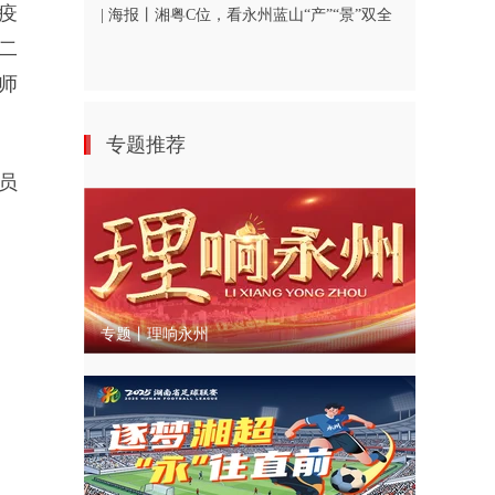
疫
| 海报丨湘粤C位，看永州蓝山“产”“景”双全
二
师
专题推荐
员
专题丨理响永州