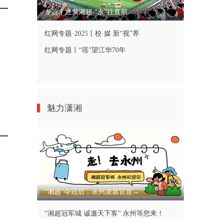
专题丨逐梦湘超 “永”往直前
红网专题·2025丨校·媒 新“视”界
红网专题丨“瑶”望江华70年
魅力潇湘
“湘超”夺冠后，永州凌晨官宣→
“湘超冠军城 诚邀天下客” 永州等您来！