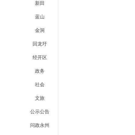
新田
蓝山
金洞
回龙圩
经开区
政务
社会
文旅
公示公告
问政永州