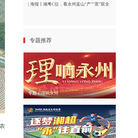
| 海报丨湘粤C位，看永州蓝山“产”“景”双全
专题推荐
专题丨理响永州
农