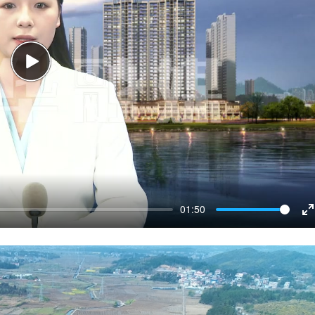
Play
01:50
E
f