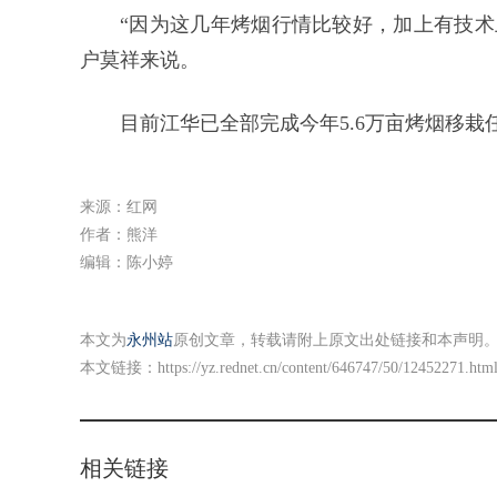
“因为这几年烤烟行情比较好，加上有技术
户莫祥来说。
目前江华已全部完成今年5.6万亩烤烟移
来源：红网
作者：熊洋
编辑：陈小婷
本文为
永州站
原创文章，转载请附上原文出处链接和本声明
本文链接：
https://yz.rednet.cn/content/646747/50/12452271.htm
相关链接