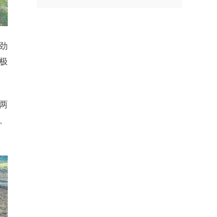
劲
极
两
、