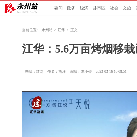
要闻
政务
经济
县市区
社会
文旅
当前位置:
永州站
>
江华
>
正文
江华：5.6万亩烤烟移
来源：红网
作者：熊洋
编辑：陈小婷
2023-03-16 10:08:51