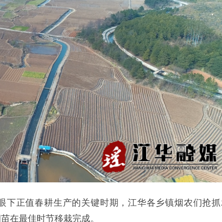
）眼下正值春耕生产的关键时期，江华各乡镇烟农们抢抓
烟苗在最佳时节移栽完成。