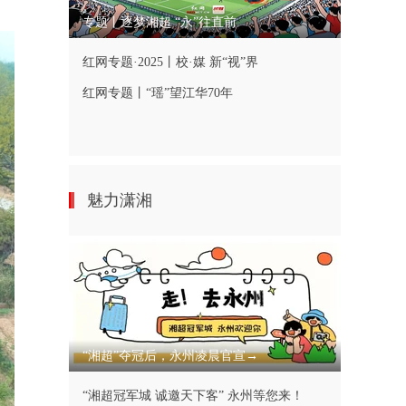
专题丨逐梦湘超 “永”往直前
红网专题·2025丨校·媒 新“视”界
红网专题丨“瑶”望江华70年
魅力潇湘
“湘超”夺冠后，永州凌晨官宣→
“湘超冠军城 诚邀天下客” 永州等您来！