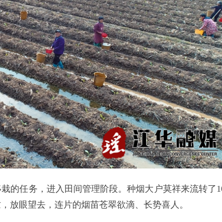
栽的任务，进入田间管理阶段。种烟大户莫祥来流转了10
忙，放眼望去，连片的烟苗苍翠欲滴、长势喜人。