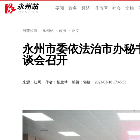
要闻
政务
经济
县市区
社会
文旅
当前位置:
永州站
>
政务
>
正文
永州市委依法治市办秘
谈会召开
来源：红网
作者：杨兰苹
编辑：郭婳
2023-03-16 17:45:53