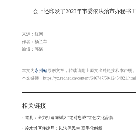
会上还印发了2023年市委依法治市办秘书
来源：红网
作者：杨兰苹
编辑：郭婳
本文为
永州站
原创文章，转载请附上原文出处链接和本声明
本文链接：
https://yz.rednet.cn/content/646747/50/12454821.htm
相关链接
道县：全力打造陈树湘“绝对忠诚”红色文化品牌
冷水滩区住建局：以法保民生 联手化纠纷