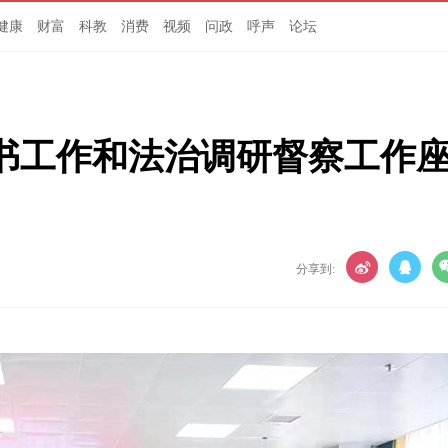
健康
财富
科教
消费
视频
问政
呼声
论坛
书工作和法治调研督察工作
分享到: