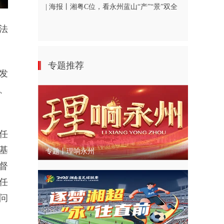
| 海报丨湘粤C位，看永州蓝山“产”“景”双全
法
专题推荐
发
、
任
基
专题丨理响永州
督
任
问