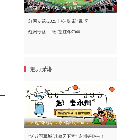
专题丨逐梦湘超 “永”往直前
红网专题·2025丨校·媒 新“视”界
红网专题丨“瑶”望江华70年
魅力潇湘
“湘超”夺冠后，永州凌晨官宣→
“湘超冠军城 诚邀天下客” 永州等您来！