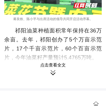
蒋良铁、陈小平与出席活动的领导共同开启活动序幕。
祁阳油菜种植面积常年保持在36万
余亩。去年，祁阳创办了5个万亩示范
片，17个千亩示范片，60个百亩示范
片，今年油菜籽产量预计5.4765万吨。
点击查看全文
开幕式上，陈小平化身旅游“推荐

官”，推介祁阳红色传承、绿色生态、古
色探秘、研学体验四条精品旅游线路。
近年来，祁阳按照“闻道浯溪、祁阳有
