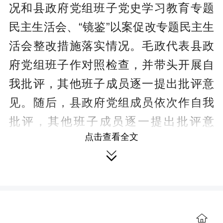
况和县政府党组班子党史学习教育专题
民主生活会、“镜鉴”以案促改专题民主生
活会整改措施落实情况。毛政代表县政
府党组班子作对照检查，并带头开展自
我批评，其他班子成员逐一提出批评意
见。随后，县政府党组成员依次作自我
批评，其他班子成员逐一提出批评意
点击查看全文
见。大家查摆问题准确全面，批评态度

诚恳认真，改进措施具体务实，进一步
提升了政治能力、强化了宗旨意识、明
确了目标方向、激发了干事热情，取得
了预期效果。
