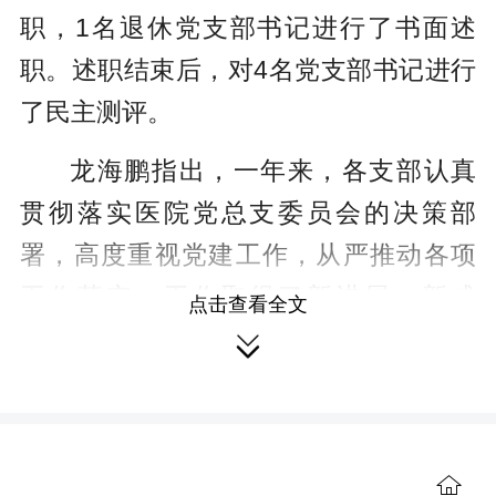
职，1名退休党支部书记进行了书面述
职。述职结束后，对4名党支部书记进行
了民主测评。
龙海鹏指出，一年来，各支部认真
贯彻落实医院党总支委员会的决策部
署，高度重视党建工作，从严推动各项
工作落实，工作取得了新进展、新成
点击查看全文
效。他要求，一是持续开展以党史为重

点的“四史”教育，深入学习贯彻习近平新
时代中国特色社会主义思想和党的二十
大精神，坚决当好“两个确立”的坚定捍卫
