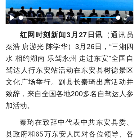
P
l
01:09
P
E
a
红网时刻新闻3月27日讯
（通讯员
l
n
y
秦浩 唐游光 陈学华）3月26日，“三湘四
a
t
水 相约湖南 乐驾永州 走进东安”全国自
y
e
驾达人行东安站活动在东安县树德景区
r
文化广场举行。副县长秦琦出席活动并
f
致辞，来自全国各地200多名自驾达人参
u
加活动。
l
l
秦琦在致辞中代表中共东安县委、
s
县政府和65万东安人民对各位领导、各