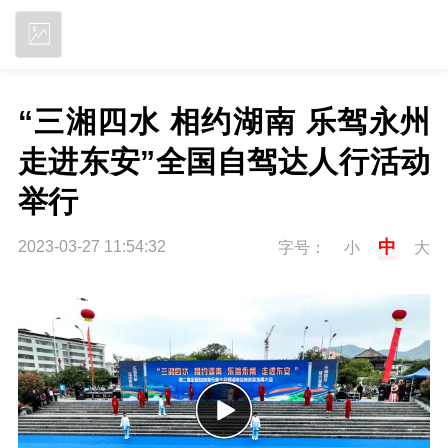
立即下载
“三湘四水 相约湖南 乐驾永州 
走进东安”全国自驾达人行活动
举行
中
2023-03-27 11:54:32
字号：
小
大