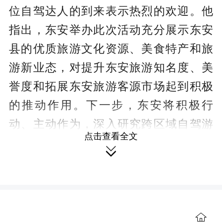
c
位自驾达人的到来表示热烈的欢迎。他
r
指出，东安举办此次活动充分展示东安
e
县的优质旅游文化资源、美食特产和旅
e
游新业态，对提升东安旅游知名度、美
n
誉度和拓展东安旅游客源市场起到积极
的推动作用。下一步，东安将积极行
动、主动作为，深入研究跨区域自驾游
点击查看全文
资源整合和联动发展的路径、方法，实

现强强联合、美美与共，把东安自驾游
市场发展做成全市、全行业的旅游新业
态，为县域经济发展添砖加瓦。
