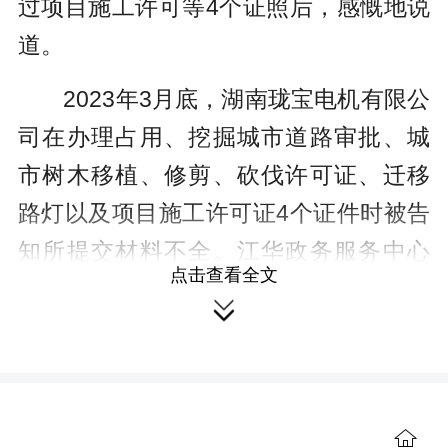
过项目施工许可等4个证照后，感慨地说
道。
2023年3月底，湖南珑宝电机有限公
司在办理占用、挖掘城市道路审批、城
市树木移植、修剪、砍伐许可证、迁移
路灯以及项目施工许可证4个证件时被告
知所提交材料不全。江华政务服务中心
点击查看全文
帮代办得知此事后，为尽快帮助企业早

日开工建设达成投产，提高审批办理速
度，主动上门联系企业，了解企业需办
理的事项及办理进度，经过咨询协调各

相关审批部门，理清办事所需材料，帮