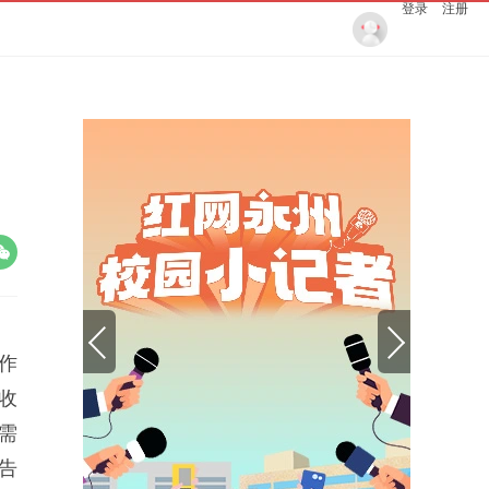
登录
注册
作
收
需
告