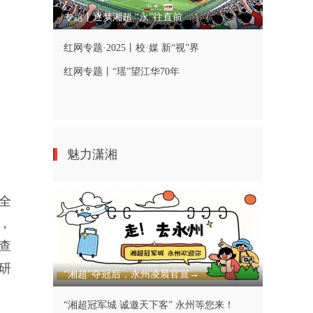
专题丨逐梦湘超 “永”往直前
红网专题·2025丨校·媒 新“视”界
红网专题丨“瑶”望江华70年
魅力潇湘
全
，
查
研
“湘超”夺冠后，永州凌晨官宣→
“湘超冠军城 诚邀天下客” 永州等您来！