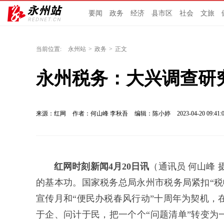
要闻
政务
经济
县市区
社会
文旅
当前位置:
永州站
>
政务
>
正文
永州税务：大兴调查研
来源：红网
作者：何山峰 李秋吾
编辑：陈小婷
2023-04-20 09:41:
红网时刻新闻4月20日讯
（通讯员 何山峰
的基本功。国家税务总局永州市税务局紧扣“税
宣传月和“便民办税春风行动”十周年为契机，
于企、问计于民，把一个个“问题清单”转变为一