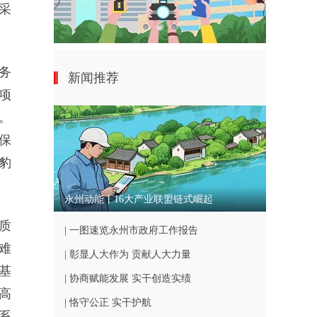
采
务
新闻推荐
项
。
保
豹
永州动能丨16大产业联盟链式崛起
质
| 一图速览永州市政府工作报告
难
| 彰显人大作为 贡献人大力量
基
| 协商赋能发展 实干创造实绩
高
| 恪守公正 实干护航
系