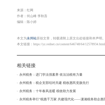
来源：红网
作者：何山峰 李秋吾
编辑：陈小婷
本文为
永州站
原创文章，转载请附上原文出处链接和本声明
本文链接：
https://yz.rednet.cn/content/646748/64/12578934.htm
相关链接
永州税务：进门学法强素养 依法治税有力量
永州税务：税企支部结对共建 税收惠民党旗先行
永州税务：十年春风送暖 税收助力发展
永州税务举行“税惠千万家 共建现代化——潇湘税务助企惠