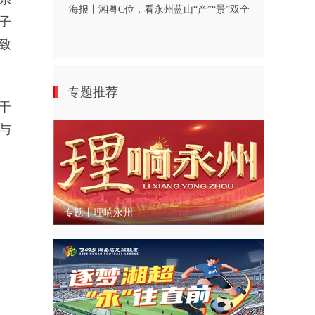
| 海报丨湘粤C位，看永州蓝山“产”“景”双全
子
致
专题推荐
干
与
专题丨理响永州