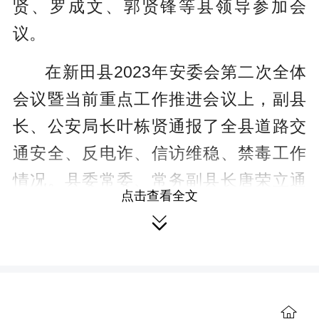
贤、罗成文、
郭贤
锋等县领导参加会
议。
在新田县2023年安委会第二次全体
会议暨当前重点工作推进会议上，副县
长、公安局长叶栋贤通报了全县道路交
通安全、反电诈、信访维稳、禁毒工作
情况。县委常委、常务副县长唐荣立通
点击查看全文
报了全县一季度安全生产及防汛工作落

实情况，并安排部署了安全生产、森林
防灭火、防汛、“湘易办”推广工作。
黄永英指出，要严格抓好禁毒工作
