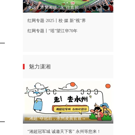
专题丨逐梦湘超 “永”往直前
红网专题·2025丨校·媒 新“视”界
红网专题丨“瑶”望江华70年
魅力潇湘
“湘超”夺冠后，永州凌晨官宣→
“湘超冠军城 诚邀天下客” 永州等您来！