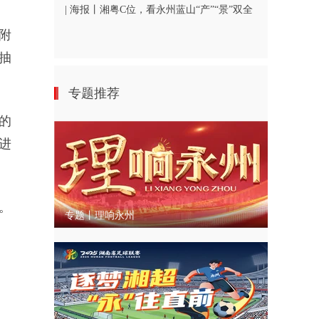
| 海报丨湘粤C位，看永州蓝山“产”“景”双全
附
抽
专题推荐
的
进
。
专题丨理响永州