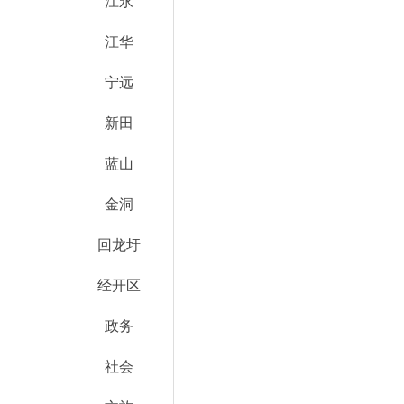
江永
江华
宁远
新田
蓝山
金洞
回龙圩
经开区
政务
社会