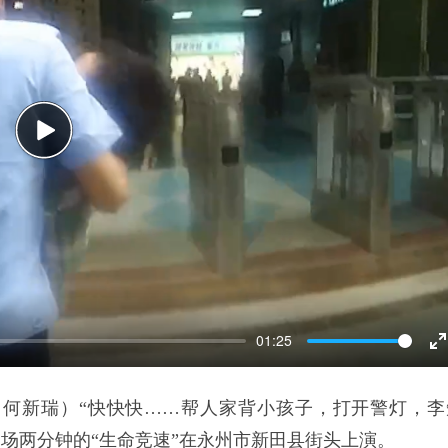
Play
01:25
E
f
君 何新瑞）“快快快……帮人家背小孩子，打开警灯，李
一场两分钟的“生命竞速”在永州市新田县街头上演。