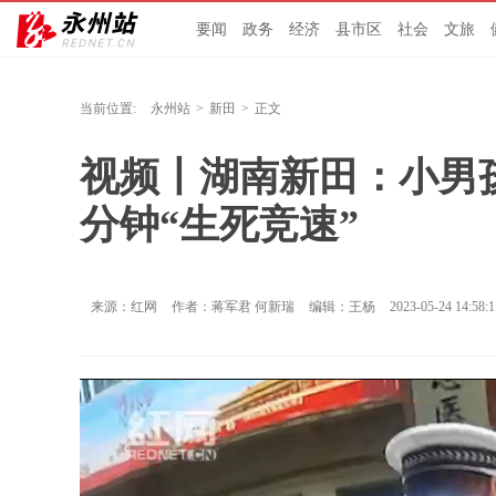
要闻
政务
经济
县市区
社会
文旅
当前位置:
永州站
>
新田
>
正文
视频丨湖南新田：小男孩
分钟“生死竞速”
来源：红网
作者：蒋军君 何新瑞
编辑：王杨
2023-05-24 14:58:1