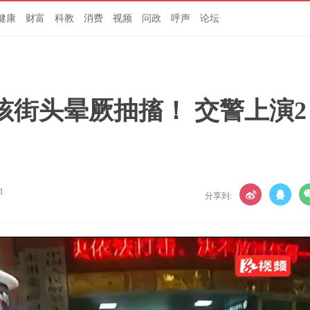
健康
财富
科教
消费
视频
问政
呼声
论坛
街头晕厥抽搐！ 交警上演2
1
分享到: