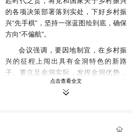
起时代之责，将党和国家关于乡村振兴
的各项决策部署落到实处，下好乡村振
兴“先手棋”，坚持一张蓝图绘到底，确保
方向“不偏航”。
会议强调，要因地制宜，在乡村振
兴的征程上闯出具有金洞特色的新路
子。要立足金洞实际，发挥金洞优势，
点击查看全文
用好金洞资源禀赋，为乡村振兴赋能，

实现金洞产业、服务、治理现代化，建
设具有金洞特色、令人神往的美丽乡
村。要发展具有金洞独特优势的现代化
产业，突出生态优势，做大做强林业产
