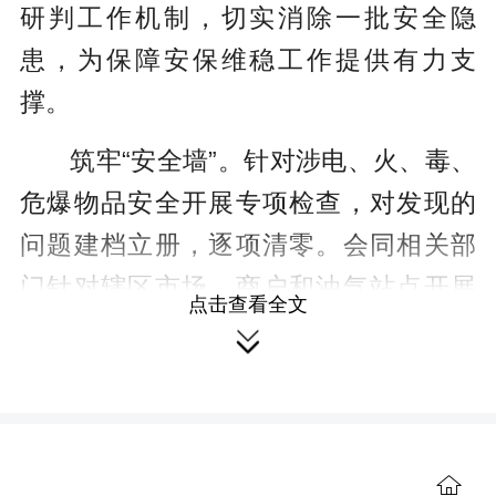
研判工作机制，切实消除一批安全隐
患，为保障安保维稳工作提供有力支
撑。
筑牢“安全墙”。针对涉电、火、毒、
危爆物品安全开展专项检查，对发现的
问题建档立册，逐项清零。会同相关部
门针对辖区市场、商户和油气站点开展
点击查看全文
不定期专项检查，消除辖区存在的公共

安全隐患。依托“网格化+”工作机制，由
社区民警、网格员对高层建筑、“三合
一”场所和“九小场所”开展全面梳理排
