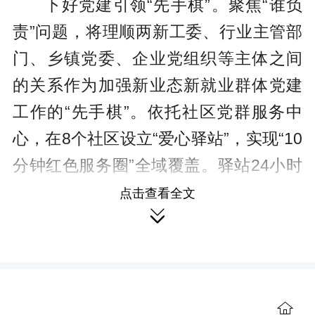
下好党建引领“先手棋”。聚焦“谁负
责”问题，将理顺两新工委、行业主管部
门、乡镇党委、企业党组织等主体之间
的关系作为加强新业态新就业群体党建
工作的“先手棋”。依托社区党群服务中
心，在8个社区设立“爱心驿站”，实现“10
分钟红色服务圈”全域覆盖。驿站24小时
免费开放，提供充电、开水、WiFi、阅
点击查看全文

读、休息、暖心药包等自助服务设施，
为外卖骑手、快递员等新就业群体，以
及环卫保洁员、治安巡逻员等在外执勤
的工作人员提供暖心服务，选派12名党
