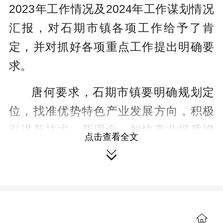
2023年工作情况及2024年工作谋划情况
汇报，对石期市镇各项工作给予了肯
定，并对抓好各项重点工作提出明确要
求。
唐何要求，石期市镇要明确规划定
位，找准优势特色产业发展方向，积极
引进新技术、新理念，加快产业提质增
点击查看全文
效，推动特色产业高质量发展。要聚焦

发展产业，坚持“一主一特”特色产业定
位，依托自身资源、特色产业等优势，
进一步坚定发展信心，锚定目标奋进，
