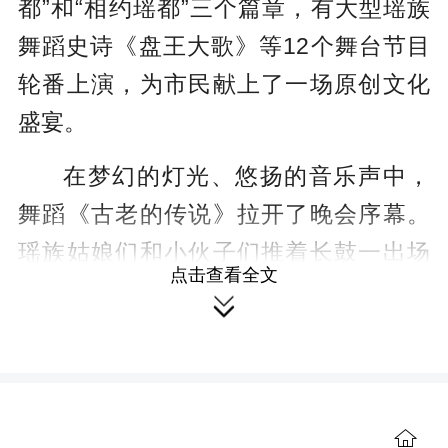
都”和“相约瑶都”三个篇章，有大型瑶族
舞蹈史诗《盘王大歌》等12个舞台节目
轮番上演，为市民献上了一场原创文化
盛宴。
在梦幻的灯光、悠扬的音乐声中，
舞蹈《古老的传说》拉开了晚会序幕。
瑶族姑娘们和小伙子们推着长鼓一出场
点击查看全文
就点燃了观众们的热情，她们翩跹起

舞，用动人的舞蹈展现瑶族人民团结协
作、坚韧不拔的品质以及不屈不挠精
神。《过山瑶》用瑶族的歌舞将瑶族人

民对千年瑶寨桐冲口的文化记忆和真挚