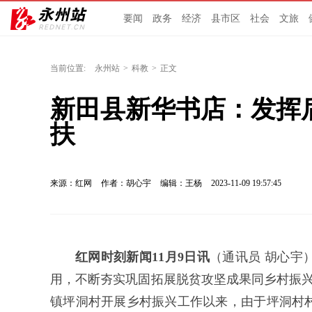
要闻
政务
经济
县市区
社会
文旅
当前位置:
永州站
>
科教
>
正文
新田县新华书店：发挥
扶
来源：红网
作者：胡心宇
编辑：王杨
2023-11-09 19:57:45
红网时刻新闻11月9日讯
（通讯员 胡心宇
用，不断夯实巩固拓展脱贫攻坚成果同乡村振兴
镇坪洞村开展乡村振兴工作以来，由于坪洞村