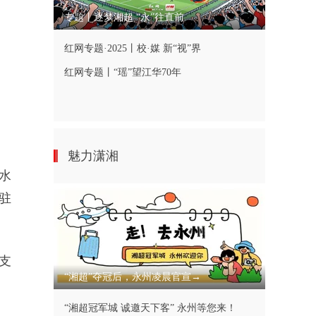
专题丨逐梦湘超 “永”往直前
红网专题·2025丨校·媒 新“视”界
红网专题丨“瑶”望江华70年
魅力潇湘
水
驻
支
“湘超”夺冠后，永州凌晨官宣→
。
“湘超冠军城 诚邀天下客” 永州等您来！