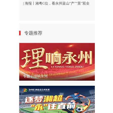
| 海报丨湘粤C位，看永州蓝山“产”“景”双全
专题推荐
专题丨理响永州