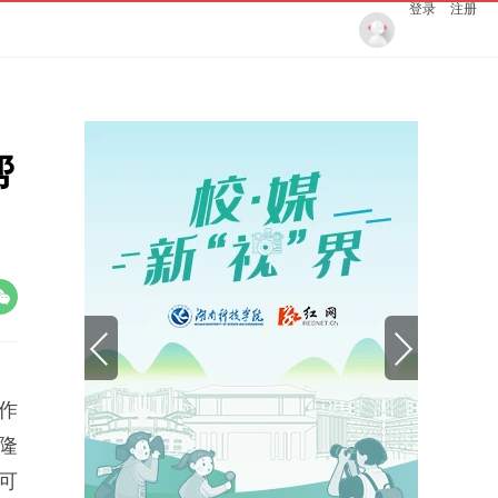
登录
注册
帮
作
隆
可