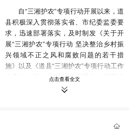
自“三湘护农”专项行动开展以来，道
县积极深入贯彻落实省、市纪委监委要
求，迅速部署落实，及时制发《关于开
展“三湘护农”专项行动 坚决整治乡村振
兴领域不正之风和腐败问题的若干措
施》以及《道县“三湘护农”专项行动工作
方案》，进一步明确监督重点，梳理优
点击查看全文
化监督清单，建立“下沉一级找问题，上

提一级办线索”机制，坚决惩治群众身边
不正之风和腐败行为。将全县23个乡镇
（街道）纪（工）委、15个派驻纪检监
