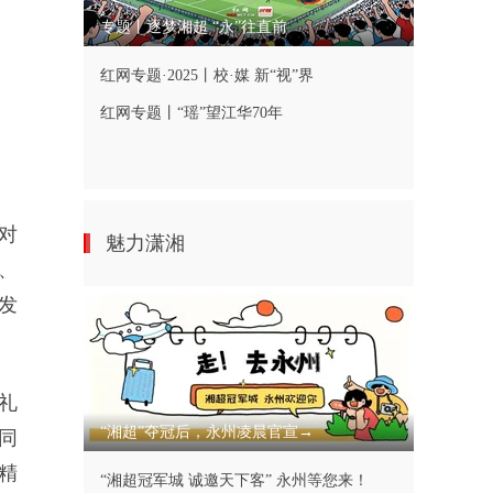
专题丨逐梦湘超 “永”往直前
红网专题·2025丨校·媒 新“视”界
红网专题丨“瑶”望江华70年
对
魅力潇湘
、
发
礼
“湘超”夺冠后，永州凌晨官宣→
同
精
“湘超冠军城 诚邀天下客” 永州等您来！