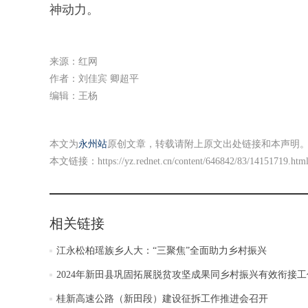
神动力。
来源：红网
作者：刘佳宾 卿超平
编辑：王杨
本文为
永州站
原创文章，转载请附上原文出处链接和本声明
本文链接：
https://yz.rednet.cn/content/646842/83/14151719.htm
相关链接
江永松柏瑶族乡人大：“三聚焦”全面助力乡村振兴
2024年新田县巩固拓展脱贫攻坚成果同乡村振兴有效衔接
桂新高速公路（新田段）建设征拆工作推进会召开