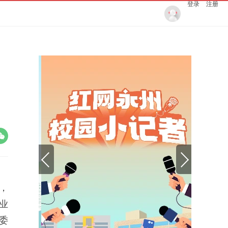
登录
注册
，
业
委