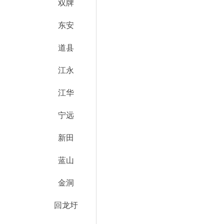
双牌
东安
道县
江永
江华
宁远
新田
蓝山
金洞
回龙圩