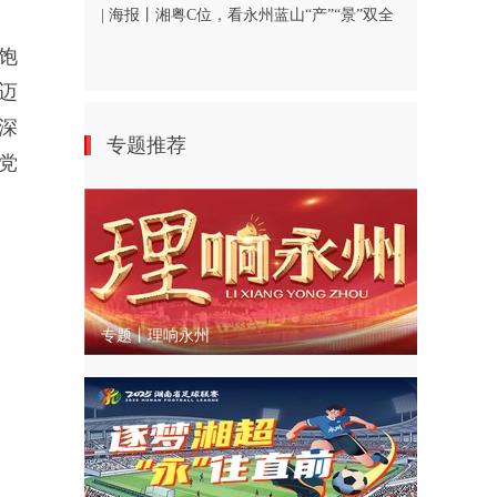
| 海报丨湘粤C位，看永州蓝山“产”“景”双全
饱
迈
深
专题推荐
党
专题丨理响永州