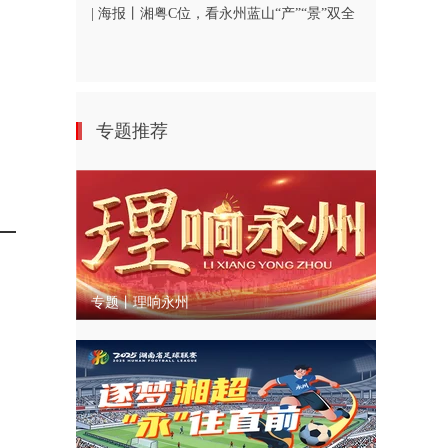
| 海报丨湘粤C位，看永州蓝山“产”“景”双全
专题推荐
专题丨理响永州