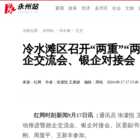
要闻
政务
经济
县市区
社会
文旅
当前位置:
永州站
>
冷水滩
>
正文
冷水滩区召开“两重”“
企交流会、银企对接会
来源：红网
作者：张潇悦 王庚娣
编辑：周纯
2024-09-17 17:15:46
红网时刻新闻9月17日讯
（通讯员 张潇悦 
动推进暨政企交流会、银企对接会。区委副书
刚、周显平、王新丰参加。