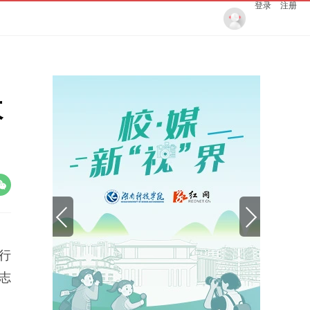
登录
注册
政
项行
志