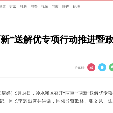
健康
财富
科教
消费
视频
问政
呼声
论坛
两新”送解优专项行动推进暨
分享到:
王庚娣）9月14日，冷水滩区召开“两重”“两新”送解优专
记、区长李辉出席并讲话，区领导蒋欧林、张文风、陈