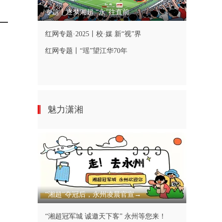
专题丨逐梦湘超 “永”往直前
红网专题·2025丨校·媒 新“视”界
红网专题丨“瑶”望江华70年
魅力潇湘
“湘超”夺冠后，永州凌晨官宣→
“湘超冠军城 诚邀天下客” 永州等您来！