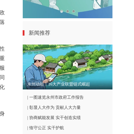
政
落
新闻推荐
性
重
服
同
永州动能丨16大产业联盟链式崛起
化
| 一图速览永州市政府工作报告
| 彰显人大作为 贡献人大力量
身
| 协商赋能发展 实干创造实绩
| 恪守公正 实干护航