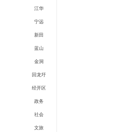
江华
宁远
新田
蓝山
金洞
回龙圩
经开区
政务
社会
文旅