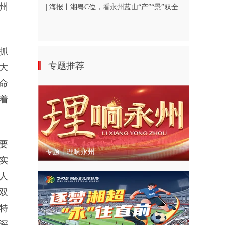
州
| 海报丨湘粤C位，看永州蓝山“产”“景”双全
抓
专题推荐
大
命
着
要
专题丨理响永州
实
人
双
特
深