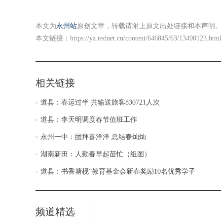
本文为
永州站
原创文章，转载请附上原文出处链接和本声明
本文链接：
https://yz.rednet.cn/content/646845/63/13490123.htm
相关链接
道县：春运过半 共输送旅客830721人次
道县：李天明调度春节值班工作
永州一中：团拜喜洋洋 总结春灿灿
湖南新田：人勤春早起苗忙（组图）
道县：书香塘枧”教育基金会新春奖励10名优秀学子
频道精选