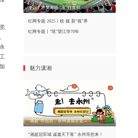
专题丨逐梦湘超 “永”往直前
红网专题·2025丨校·媒 新“视”界
党
红网专题丨“瑶”望江华70年
、
永
工
加
魅力潇湘
“湘超”夺冠后，永州凌晨官宣→
“湘超冠军城 诚邀天下客” 永州等您来！