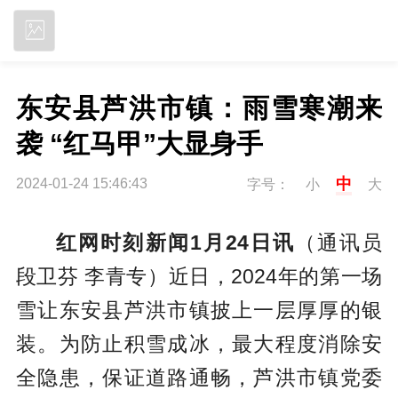
立即下载
东安县芦洪市镇：雨雪寒潮来
袭 “红马甲”大显身手
中
2024-01-24 15:46:43
字号：
小
大
红网时刻新闻1月24日讯
（通讯员
段卫芬 李青专）近日，2024年的第一场
雪让东安县芦洪市镇披上一层厚厚的银
装。为防止积雪成冰，最大程度消除安
全隐患，保证道路通畅，芦洪市镇党委