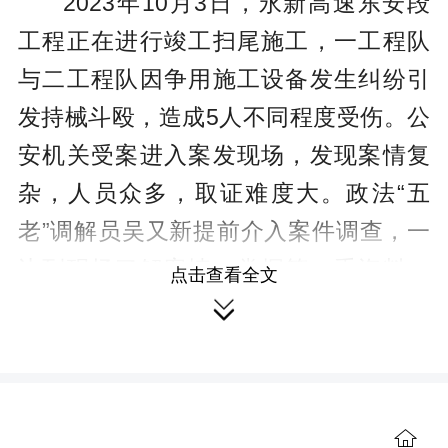
2023年10月3日，永新高速东安段
工程正在进行竣工扫尾施工，一工程队
与二工程队因争用施工设备发生纠纷引
发持械斗殴，造成5人不同程度受伤。公
安机关受案进入案发现场，发现案情复
杂，人员众多，取证难度大。政法“五
老”调解员吴又新提前介入案件调查，一
边到现场了解案情，掌握第一手资料；
点击查看全文
一边又到医院确定受伤者的伤势程度，

核定损害额度，做出案件处置方案。经
与相关部门配合协作，很快就将案件进
行了调处，达到了双方满意的结果。
