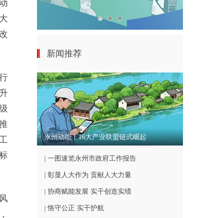
动
大
改
新闻推荐
行
升
级
推
永州动能丨16大产业联盟链式崛起
工
标
| 一图速览永州市政府工作报告
| 彰显人大作为 贡献人大力量
| 协商赋能发展 实干创造实绩
风
| 恪守公正 实干护航
，