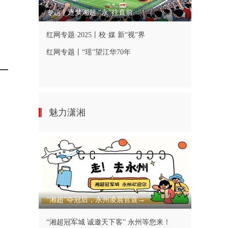
专题丨逐梦湘超 “永”往直前
红网专题·2025丨校·媒 新“视”界
红网专题丨“瑶”望江华70年
魅力潇湘
“湘超”夺冠后，永州凌晨官宣→
“湘超冠军城 诚邀天下客” 永州等您来！