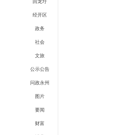
回龙圩
经开区
政务
社会
文旅
公示公告
问政永州
图片
要闻
财富