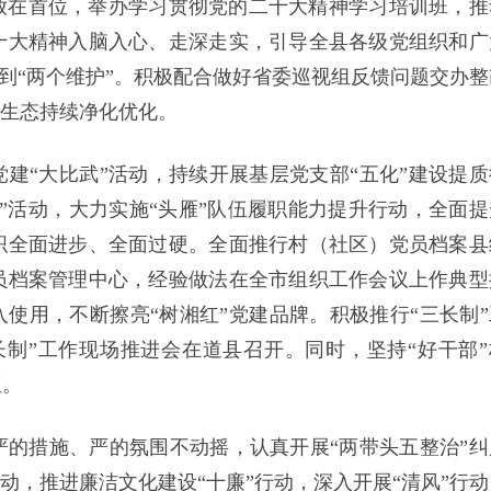
放在首位，举办学习贯彻党的二十大精神学习培训班，推
十大精神入脑入心、走深走实，引导全县各级党组织和广
做到“两个维护”。积极配合做好省委巡视组反馈问题交办整
治生态持续净化优化。
建“大比武”活动，持续开展基层党支部“五化”建设提质
”活动，大力实施“头雁”队伍履职能力提升行动，全面提
织全面进步、全面过硬。全面推行村（社区）党员档案县
员档案管理中心，经验做法在全市组织工作会议上作典型
入使用，不断擦亮“树湘红”党建品牌。积极推行“三长制”
三长制”工作现场推进会在道县召开。同时，坚持“好干部”
伍。
的措施、严的氛围不动摇，认真开展“两带头五整治”纠
动，推进廉洁文化建设“十廉”行动，深入开展“清风”行动