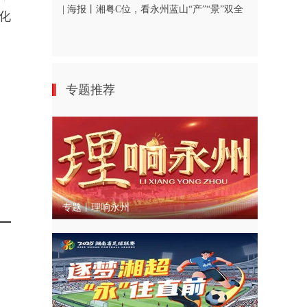
| 海报丨湘粤C位，看永州蓝山“产”“景”双全
化
专题推荐
专题丨理响永州