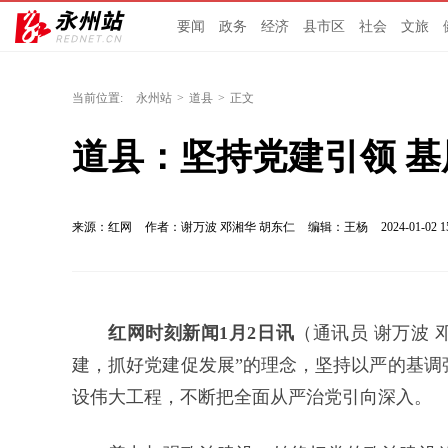
要闻
政务
经济
县市区
社会
文旅
当前位置:
永州站
>
道县
>
正文
道县：坚持党建引领 基
来源：红网
作者：谢万波 邓湘华 胡东仁
编辑：王杨
2024-01-02 1
红网时刻新闻1月2日讯
（通讯员 谢万波 
建，抓好党建促发展”的理念，坚持以严的基调
设伟大工程，不断把全面从严治党引向深入。