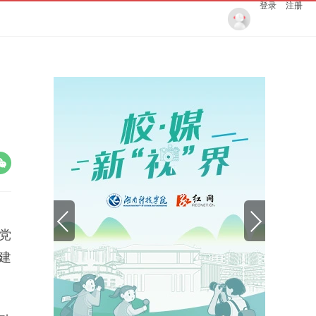
登录
注册
党
建