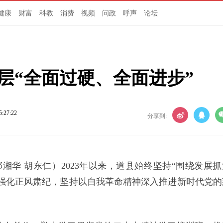
健康
财富
科教
消费
视频
问政
呼声
论坛
层“全面过硬、全面进步”
5:27:22
分享到:
邓湘华 胡东仁）2023年以来，道县始终坚持“围绕发展抓
强化正风肃纪，坚持以自我革命精神深入推进新时代党的