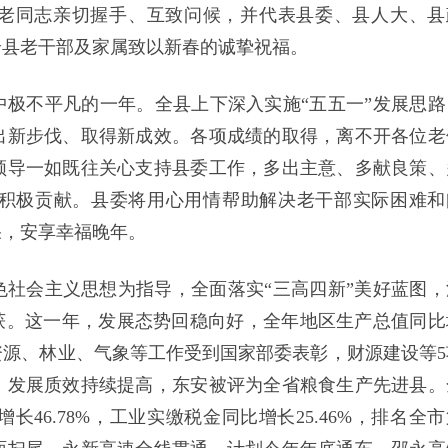
老同志亲切握手、互致问候，并代表县委、县人大、县
全县老干部及家属致以新春的诚挚祝福。
极不平凡的一年。全县上下深入实施“五五一”发展思路
出新步伐、取得新成效。各项成绩的取得，离不开各位老
领导一如既往关心支持县委工作，多出主意、多献良策、
积极贡献。县委将用心用情帮助解决老干部实际困难和
果，安享幸福晚年。
特色社会主义思想为指导，全面落实“三高四新”美好蓝图，
获。这一年，发展态势回稳向好，全年地区生产总值同比
然资源、林业、气象等工作受到国家部委表彰，财源建设等5
，发展质效持续提高，东安被评为全省粮食生产先进县。
46.78%，工业实缴税金同比增长25.46%，排名全市