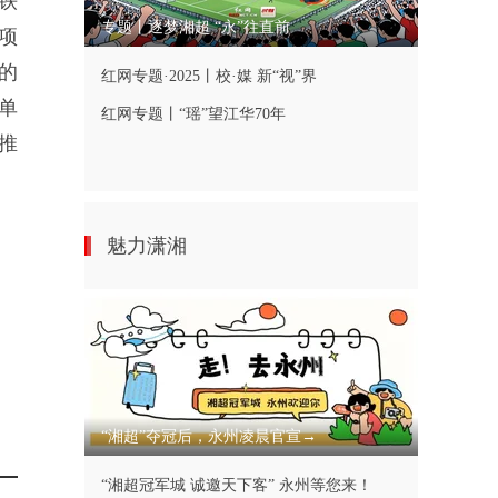
铁
专题丨逐梦湘超 “永”往直前
项
的
红网专题·2025丨校·媒 新“视”界
单
红网专题丨“瑶”望江华70年
推
魅力潇湘
“湘超”夺冠后，永州凌晨官宣→
“湘超冠军城 诚邀天下客” 永州等您来！