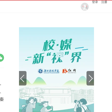
登录
注册
。
、
秦