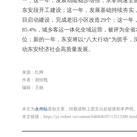
一；这一年，发展动能稳步增强，永零高速全
东安段开工建设；这一年，发展基础持续夯实，
目启动建设，完成老旧小区改造29个；这一年
85.4%，城乡客运一体化全域运营，被评为
位；新的一年，东安将以“八大行动”为抓手，
动东安经济社会高质量发展。
来源：红网
作者：易恒戬
编辑：王杨
本文为
永州站
原创文章，转载请附上原文出处链接和本声明
本文链接：
https://yz.rednet.cn/content/646846/97/13513300.htm