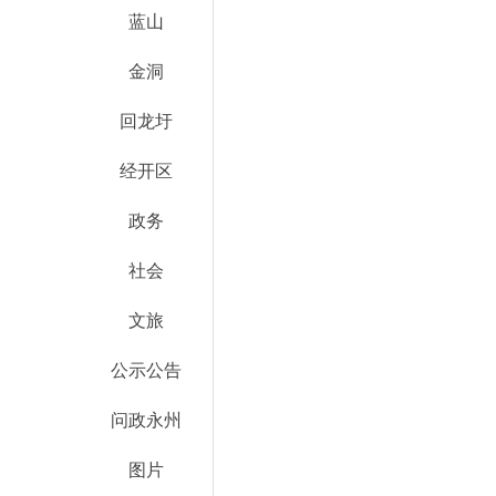
蓝山
金洞
回龙圩
经开区
政务
社会
文旅
公示公告
问政永州
图片