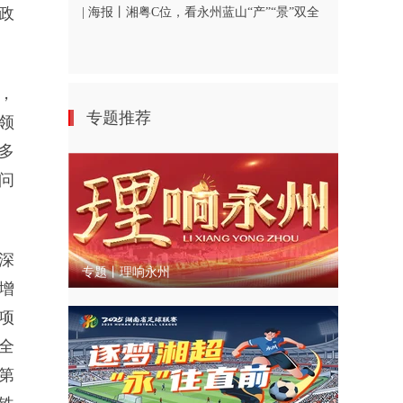
政
| 海报丨湘粤C位，看永州蓝山“产”“景”双全
，
专题推荐
领
多
问
深
专题丨理响永州
增
项
全
第