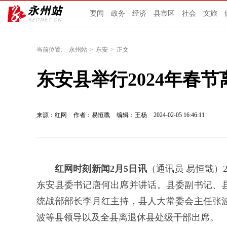
要闻
政务
经济
县市区
社会
文旅
当前位置:
永州站
>
东安
>
正文
东安县举行2024年春
来源：红网
作者：易恒戬
编辑：王杨
2024-02-05 16:46:11
红网时刻新闻2月5日讯
（通讯员 易恒戬）
东安县委书记唐何出席并讲话。县委副书记、县
统战部部长李月红主持，县人大常委会主任张
波等县领导以及全县离退休县处级干部出席。