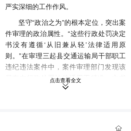
严实深细的工作作风。
坚守“政治之为”的根本定位，突出案
件审理的政治属性。“这些行政处罚决定
书没有遵循‘从旧兼从轻’法律适用原
则。”在审理三起县交通运输局干部职工
违纪违法案件中，案件审理部门发现该
局存在行政处罚法律适用不精准、文书
点击查看全文

制作不规范等问题，随即深挖党员干部
违纪违法背后的政治成因与危害，提出
向县交通运输局、县司法局下发监察建
议的意见，积极推进以案促改后半篇文
