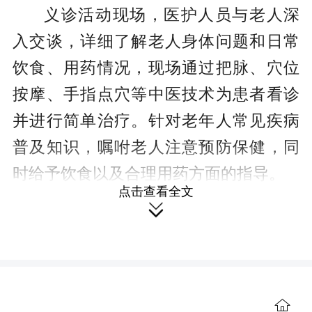
义诊活动现场，医护人员与老人深
入交谈，详细了解老人身体问题和日常
饮食、用药情况，现场通过把脉、穴位
按摩、手指点穴等中医技术为患者看诊
并进行简单治疗。针对老年人常见疾病
普及知识，嘱咐老人注意预防保健，同
时给予饮食以及合理用药方面的指导。
点击查看全文

通过义诊活动，普及无病早预防、
有病早发现、早干预、早治疗的健康理
念，既为老人们送上了一份有意义的“礼
物”，也弘扬了中华民族尊老敬老的传统
