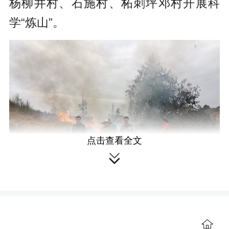
杨柳井村、石施村、柘刺坪邓村开展科
学“炼山”。
点击查看全文

退役军人志愿者10余人带领各村防
