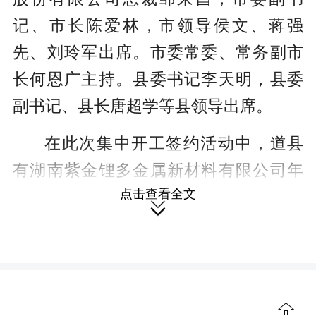
记、市长陈爱林，市领导侯文、蒋强
先、刘玲军出席。市委常委、常务副市
长何恩广主持。县委书记李天明，县委
副书记、县长唐超学等县领导出席。
在此次集中开工签约活动中，道县
有湖南紫金锂多金属新材料有限公司年
点击查看全文
产6万吨碳酸锂项目、湖南唯明科技有限

公司灯具类变压器生产项目、道县莲城
文化传媒有限责任公司道县莲城新世界
文化园项目等7个项目开工，总投资
63.23亿元。签约项目有东莞市贺兴新材
