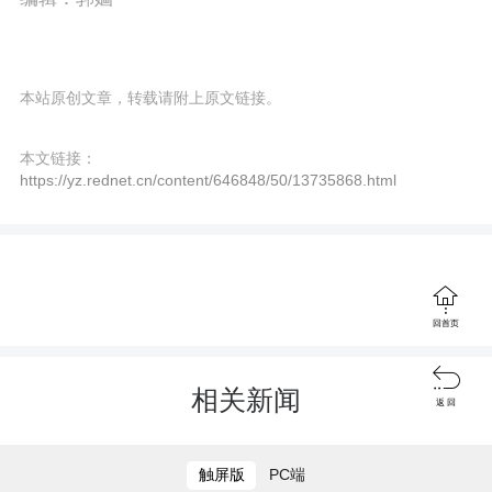
c
r
e
本站原创文章，转载请附上原文链接。
e
本文链接：
n
https://yz.rednet.cn/content/646848/50/13735868.html

回首页

相关新闻
返 回
触屏版
PC端