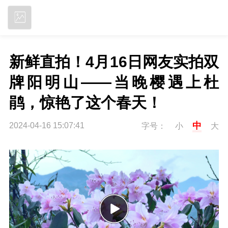
立即下载
新鲜直拍！4月16日网友实拍双
牌阳明山——当晚樱遇上杜
鹃，惊艳了这个春天！
中
2024-04-16 15:07:41
字号：
小
大