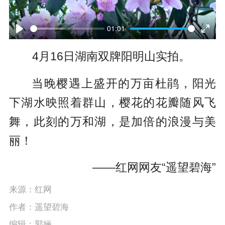
P
l
01:01
P
E
a
4月16日湖南双牌阳明山实拍。
l
n
y
a
t
当晚樱遇上盛开的万亩杜鹃，阳光
y
e
下湖水映照着群山，樱花的花瓣随风飞
r
舞，此刻的万和湖，是加倍的浪漫与美
f
丽！
u
——红网网友“遥望碧海”
l
来源：红网
l
作者：遥望碧海
s
编辑：郭婳