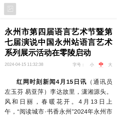
立即下载
永州市第四届语言艺术节暨第
七届演说中国永州站语言艺术
系列展示活动在零陵启动
中
2024-04-15 11:32:38
字号：
小
大
红网时刻新闻4月15日讯
（通讯员
左玉芬 易亚萍）李达故里，潇湘源头。
风和日丽，春暖花开。4月13日上
午，“阅读城市·书香永州”2024年永州市