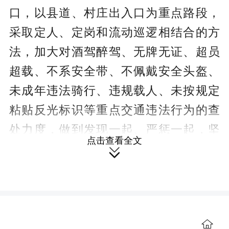
口，以县道、村庄出入口为重点路段，
采取定人、定岗和流动巡逻相结合的方
法，加大对酒驾醉驾、无牌无证、超员
超载、不系安全带、不佩戴安全头盔、
未成年违法骑行、违规载人、未按规定
粘贴反光标识等重点交通违法行为的查
处力度，做到发现一起、严惩一起，坚
点击查看全文
决消除驾驶员的侥幸心理。此外，交通

执法大队将交通安全宣传教育工作贯穿
于此次行动的始终，教育引导广大交通
参与者牢固树立“酒后不开车，开车不喝

酒”的安全理念，从源头上消除道路交通