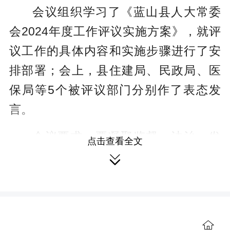
会议组织学习了《蓝山县人大常委
会2024年度工作评议实施方案》，就评
议工作的具体内容和实施步骤进行了安
排部署；会上，县住建局、民政局、医
保局等5个被评议部门分别作了表态发
言。
会议要求，要凝聚监督、法治、发
点击查看全文
展共识，充分认识工作评议是增强人大

监督实效、推动政府组成部门不断提升
工作绩效的有效手段，是规范行政权力
运行、加快法治政府建设的迫切需要，
