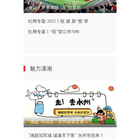
专题丨逐梦湘超 “永”往直前
红网专题·2025丨校·媒 新“视”界
红网专题丨“瑶”望江华70年
魅力潇湘
“湘超”夺冠后，永州凌晨官宣→
“湘超冠军城 诚邀天下客” 永州等您来！