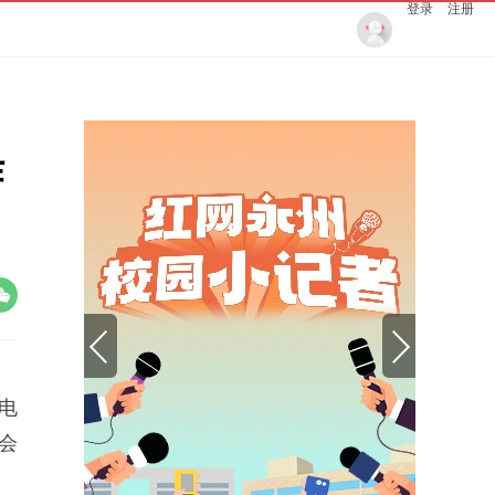
登录
注册
作
电
会