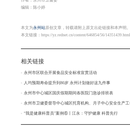
作者：永州市卫健委
编辑：陈小婷
本文为
永州站
原创文章，转载请附上原文出处链接和本声明
本文链接：
https://yz.rednet.cn/content/646854/56/14351439.htm
相关链接
永州市区联合开展食品安全标准宣贯活动
人均预期寿命提升到80岁 永州计划做好这九件事
永州市中心城区国庆假期期间各医院门急诊排班表
永州市卫健委督导中心城区托育机构、月子中心安全生产工
“我是健康科普员”案例⑥丨江永：守护健康 科普先行