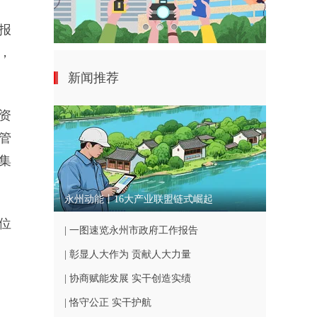
报
，
新闻推荐
资
管
集
永州动能丨16大产业联盟链式崛起
位
| 一图速览永州市政府工作报告
| 彰显人大作为 贡献人大力量
| 协商赋能发展 实干创造实绩
| 恪守公正 实干护航