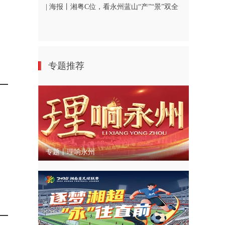
| 海报丨湘粤C位，看永州蓝山“产”“景”双全
专题推荐
专题丨理响永州