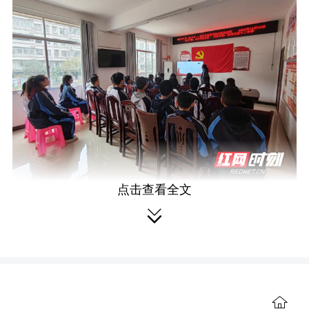
点击查看全文
在校园与社区紧密相连的舞台上，

一场别开生面的“小思政”活动拉开了帷
幕。首先邀请社区老党员给同学们讲述
中国共产党艰苦奋斗、顽强拼搏的建党
