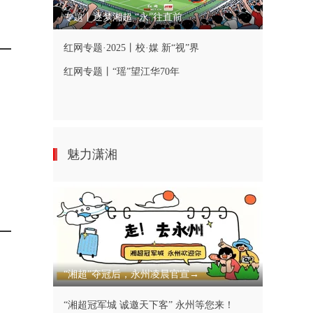
专题丨逐梦湘超 “永”往直前
红网专题·2025丨校·媒 新“视”界
红网专题丨“瑶”望江华70年
魅力潇湘
“湘超”夺冠后，永州凌晨官宣→
“湘超冠军城 诚邀天下客” 永州等您来！