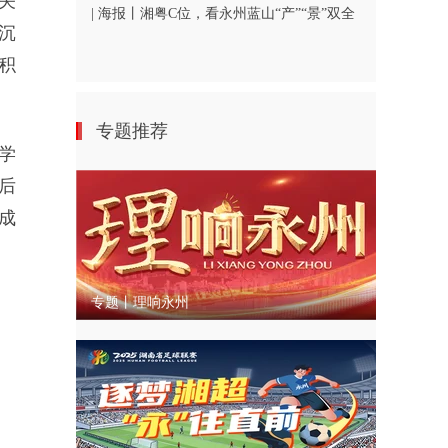
关
| 海报丨湘粤C位，看永州蓝山“产”“景”双全
沉
积
。
专题推荐
学
后
成
专题丨理响永州