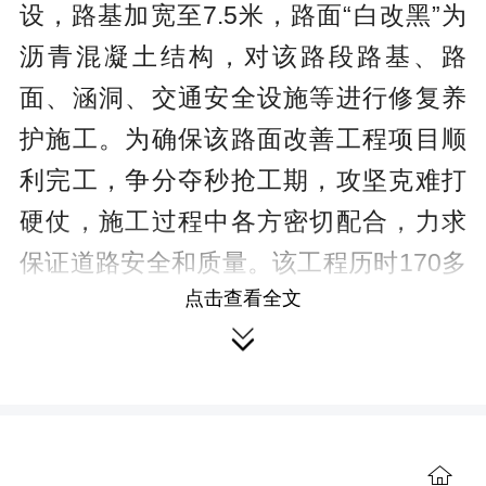
设，路基加宽至7.5米，路面“白改黑”为
沥青混凝土结构，对该路段路基、路
面、涵洞、交通安全设施等进行修复养
护施工。为确保该路面改善工程项目顺
利完工，争分夺秒抢工期，攻坚克难打
硬仗，施工过程中各方密切配合，力求
保证道路安全和质量。该工程历时170多
点击查看全文
天，总投资1920.75万元。

新田县公路建设养护中心始终秉持
着“铺的是道路，通的是民心”的信念，致
力于把群众脚下的“烦心路”变成“民心

路”。S570线“白改黑”提升改造完成后，