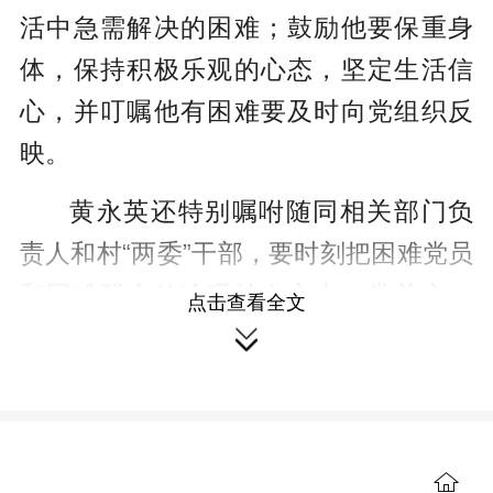
活中急需解决的困难；鼓励他要保重身
体，保持积极乐观的心态，坚定生活信
心，并叮嘱他有困难要及时向党组织反
映。
黄永英还特别嘱咐随同相关部门负
责人和村“两委”干部，要时刻把困难党员
和困难群众的冷暖挂在心上，常关心、
点击查看全文
多走访，深入了解他们的实际需求；要

用足用好各项帮扶政策，想方设法帮助
他们解决看病就医、生活保障等实际困
难，切实把党的关怀和温暖送到他们的
