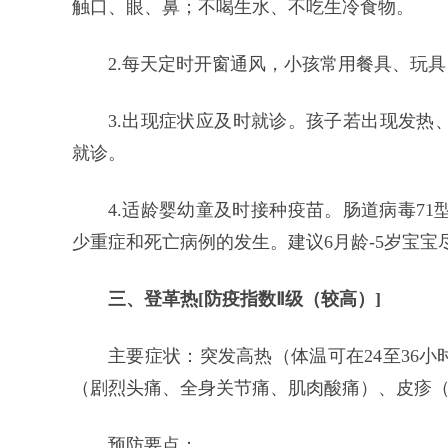
触口、眼、鼻；不喝生水、不吃生冷食物。
2.每天定时开窗通风，小孩常用餐具、玩
3.出现症状应及时就诊。孩子若出现发热
就诊。
4.适龄婴幼童及时接种疫苗。肠道病毒71型
少重症和死亡病例的发生。建议6月龄-5岁宝宝
三、登革热[防疫指数Ⅱ级（较高）]
主要症状：突发高热（体温可在24至36小
（剧烈头痛、全身关节痛、肌肉酸痛）、皮疹
预防要点：