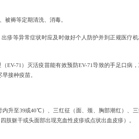
具、被褥等定期清洗、消毒。
、出疹等异常症状时应及时做好个人防护并到正规医疗机
（EV-71）灭活疫苗能有效预防EV-71导致的手足口病
尽早接种疫苗。
时内升至39或40℃）、三红征（面、颈、胸部潮红）、三
（四肢躯干或头面部出现充血性皮疹或点状出血皮疹）。