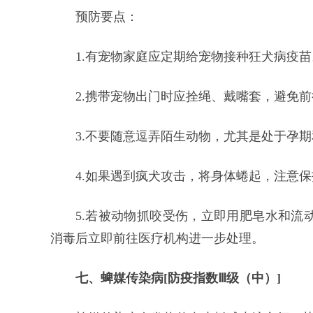
预防要点：
1.有宠物家庭应定期给宠物接种狂犬病疫苗
2.携带宠物出门时应拴绳、戴嘴套，避免
3.不要随意逗弄陌生动物，尤其是处于孕
4.如果遇到疯犬攻击，将身体蜷起，注意
5.若被动物抓咬受伤，立即用肥皂水和流
消毒后立即前往医疗机构进一步处理。
七、蜱媒传染病[防疫指数Ⅲ级（中）]