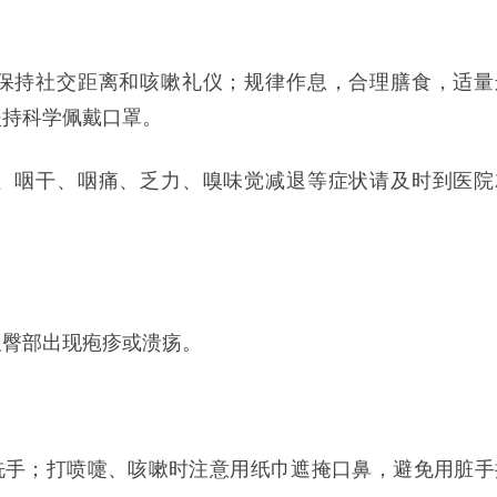
，保持社交距离和咳嗽礼仪；规律作息，合理膳食，适量
坚持科学佩戴口罩。
嗽、咽干、咽痛、乏力、嗅味觉减退等症状请及时到医院
及臀部出现疱疹或溃疡。
洗手；打喷嚏、咳嗽时注意用纸巾遮掩口鼻，避免用脏手