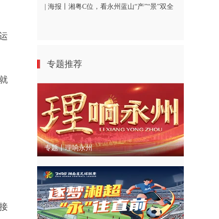
| 海报丨湘粤C位，看永州蓝山“产”“景”双全
运
专题推荐
就
专题丨理响永州
接