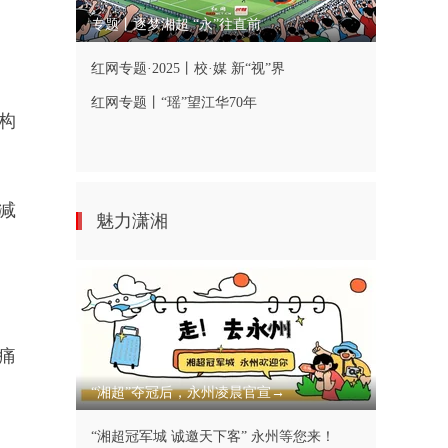
专题丨逐梦湘超 “永”往直前
红网专题·2025丨校·媒 新“视”界
红网专题丨“瑶”望江华70年
构
，减
魅力潇湘
痛
“湘超”夺冠后，永州凌晨官宣→
“湘超冠军城 诚邀天下客” 永州等您来！