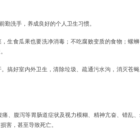
物前勤洗手，养成良好的个人卫生习惯。
菜，生食瓜果也要洗净消毒；不吃腐败变质的食物；螺蛳
透。
开。搞好室内外卫生，清除垃圾、疏通污水沟，消灭苍蝇
腹痛、腹泻等胃肠道症状及视力模糊、精神亢奋、错乱、
脏损害，甚至导致死亡。