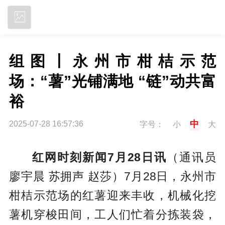
立即下载
组图丨永州市柑桔示范
场：“薯”光铺满地 “链”动共富
裕
中
2025-07-28 16:57:36
字号：
小
大
红网时刻新闻7月28日讯
（通讯员
廖宇晨 苏拥声 赵莎）7月28日，永州市
柑桔示范场的红薯迎来丰收，机械化挖
薯机穿梭田间，工人们忙着分拣装袋，