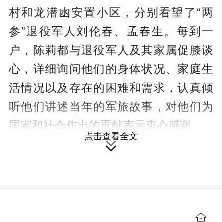
村和龙潜凼安置小区，分别看望了“两
参”退役军人刘伦春、孟春生。每到一
户，陈莉都与退役军人及其家属促膝谈
心，详细询问他们的身体状况、家庭生
活情况以及存在的困难和需求，认真倾
听他们讲述当年的军旅故事，对他们为
国家和社会作出的贡献表示衷心感谢。
点击查看全文

“您在部队时保家卫国，回到地方后
也为家乡发展贡献力量，党和人民不会
忘记您。”在慰问中，陈莉为他们送上了
慰问金和慰问品，鼓励他们继续发扬军
