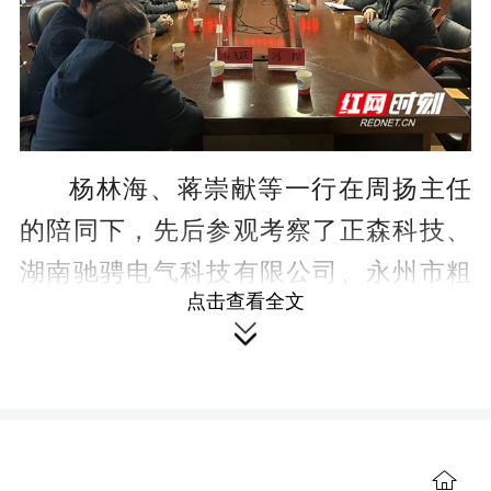
杨林海、蒋崇献等一行在周扬主任
的陪同下，先后参观考察了正森科技、
湖南驰骋电气科技有限公司、永州市粗
点击查看全文
信源科技有限公司、湖南太一科技有限

公司等多家高科技企业，直观感受企业
的生产环境与独特文化氛围，倾听企业
技能需求、行业发展趋势、人才需求及
未来发展规划。
