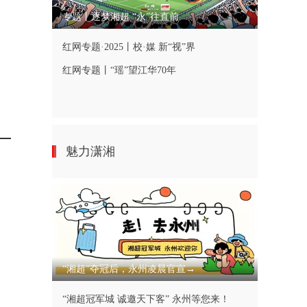
专题丨逐梦湘超 “永”往直前
红网专题·2025丨校·媒 新“视”界
红网专题丨“瑶”望江华70年
魅力潇湘
“湘超”夺冠后，永州凌晨官宣→
“湘超冠军城 诚邀天下客” 永州等您来！