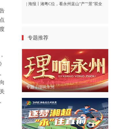
| 海报丨湘粤C位，看永州蓝山“产”“景”双全
告
点
度
专题推荐
，
》
、
向
专题丨理响永州
关
、